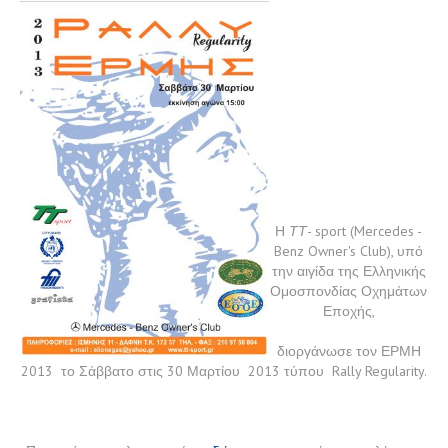
Press Release
Galleries
Video gallery
Photo Gallery
Η
ΤΤ
- sport (Mercedes -
Members
Benz Owner's Club), υπό
την αιγίδα της Ελληνικής
F.I.V.A.
Ομοσπονδίας Οχημάτων
Εποχής,
Museum
διοργάνωσε τον ΕΡΜΗ
2013 το Σάββατο στις 30 Μαρτίου 2013 τύπου Rally Regularity.
Classifieds
Contact