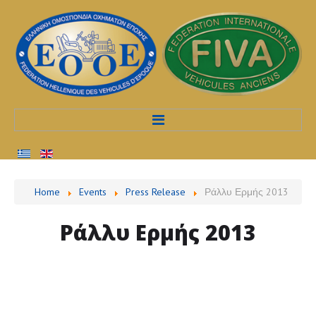
Home
Home
Events
Press Release
Ράλλυ Ερμής 2013
Profile
Ράλλυ
Ερμής
2013
Services
Procedures
Events