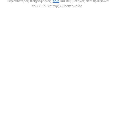
Περισσότερες πληροφορίες
εδώ
και συμμετοχές στα τηλέφωνα
του Club και της Ομοσπονδίας