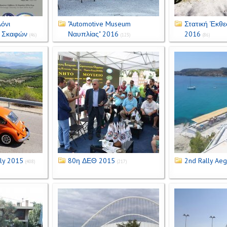
όνι
"Automotive Museum
Στατική Έκθε
 Σκαφών
Ναυπλίας" 2016
2016
(46)
(123)
(86)
ly 2015
80η ΔΕΘ 2015
2nd Rally Ae
(408)
(217)