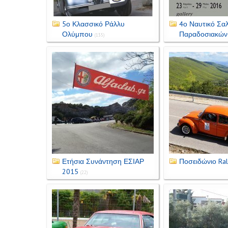
5ο Κλασσικό Ράλλυ
4ο Ναυτικό Σαλ
Ολύμπου
Παραδοσιακών
(135)
Ετήσια Συνάντηση ΕΣΙΑΡ
Ποσειδώνιο Ral
2015
(22)