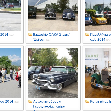
 2014
Battleship ΟΑΚΑ Στατική
Πανελλήνια σ
(369)
Έκθεση
club 2014
(211)
(241)
που 2014
Αυτοκινητοδρομία
Κοπή πίτας 
(426)
Γευσιγνωσίας Κτήμα