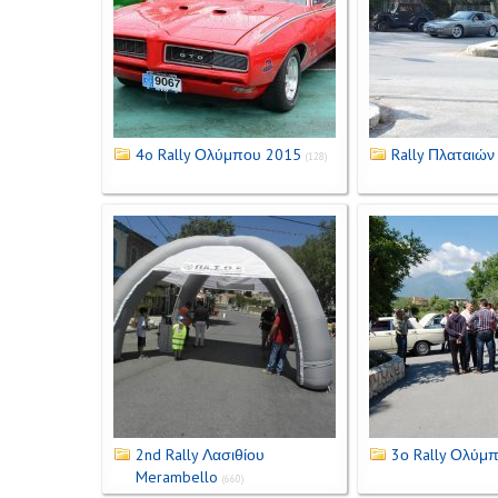
4o Rally Ολύμπου 2015
Rally Πλαταιών
(128)
2nd Rally Λασιθίου
3ο Rally Ολύμ
Merambello
(660)