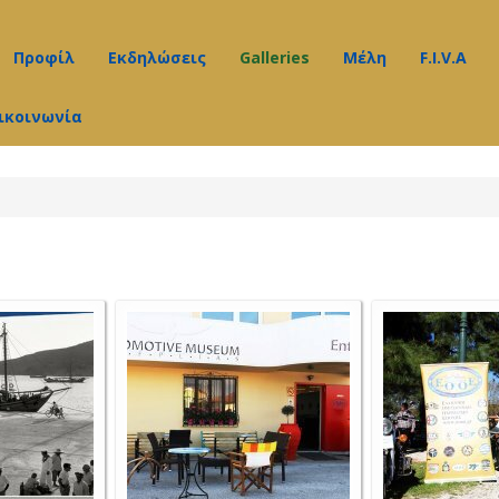
Προφίλ
Εκδηλώσεις
Galleries
Μέλη
F.I.V.A
ικοινωνία
Υπηρεσίες
Δελτία Τύπου
Video gallery
Νέα
Διαδικασίες
Photo Gallery