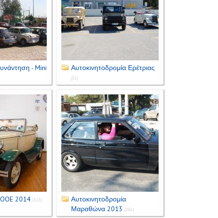
υνάντηση - Mini
Αυτοκινητοδρομία Ερέτριας
(31)
EOOE 2014
Αυτοκινητοδρομία
(313)
Μαραθώνα 2013
(206)