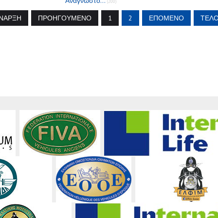
Αναγνώστο...
(200)
ΝΑΡΞΗ
ΠΡΟΗΓΟΎΜΕΝΟ
1
2
ΕΠΌΜΕΝΟ
ΤΈΛ