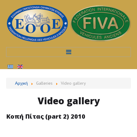
Αρχική
Αρχική
Galleries
Video gallery
Προφίλ
Video
gallery
Υπηρεσίες
Κοπή
Πίτας
(part
2)
2010
Διαδικασίες
Εκδηλώσεις