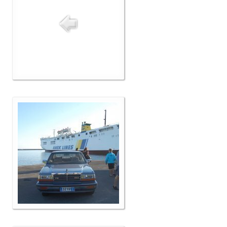
Δελτία Τύπου
Galleries
Video gallery
Photo Gallery
Μέλη
F.I.V.A
Νέα
Museum
Αγγελίες