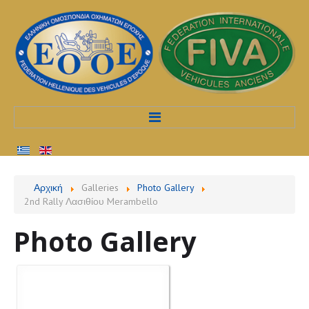
Αρχική
Αρχική
Galleries
Photo Gallery
2nd Rally Λασιθίου Merambello
Προφίλ
Photo Gallery
Υπηρεσίες
Διαδικασίες
Εκδηλώσεις