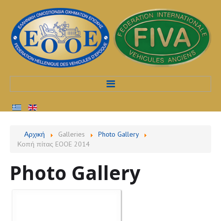
Αρχική
Αρχική
Galleries
Photo Gallery
Κοπή πίτας EOOE 2014
Προφίλ
Photo Gallery
Υπηρεσίες
Διαδικασίες
Εκδηλώσεις