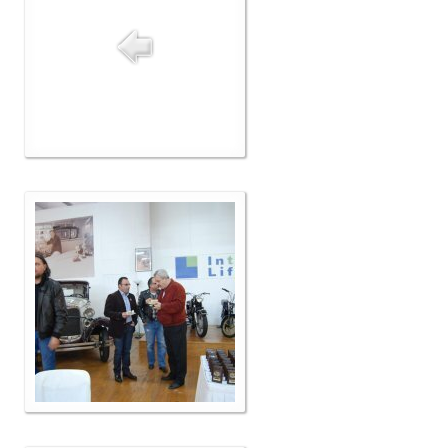
Δελτία Τύπου
Galleries
Video gallery
Photo Gallery
Μέλη
F.I.V.A
Νέα
Museum
Αγγελίες