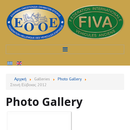
Αρχική
Αρχική
Galleries
Photo Gallery
Στενή Εύβοιας 2012
Προφίλ
Photo Gallery
Υπηρεσίες
Διαδικασίες
Εκδηλώσεις