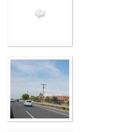
Δελτία Τύπου
Galleries
Video gallery
Photo Gallery
Μέλη
F.I.V.A
Νέα
Museum
Αγγελίες