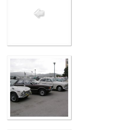
Δελτία Τύπου
Galleries
Video gallery
Photo Gallery
Μέλη
F.I.V.A
Νέα
Museum
Αγγελίες